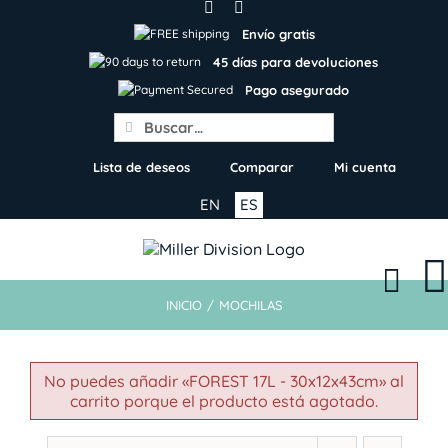
Skip
to
Envío gratis
content
45 días para devoluciones
Pago asegurado
Search
for:
Lista de deseos
Comparar
Mi cuenta
EN
ES
INICIO
/
MOCHILAS
No puedes añadir «FOREST 17L - 30x12x43cm» al
carrito porque el producto está agotado.