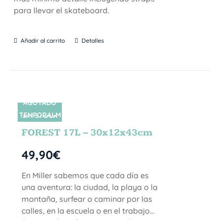
para llevar el skateboard.
Añadir al carrito
Detalles
AGOTADO
TEMPORALM
SIN STOCK
ENTE
FOREST 17L – 30x12x43cm
49,90
€
En Miller sabemos que cada día es
una aventura: la ciudad, la playa o la
montaña, surfear o caminar por las
calles, en la escuela o en el trabajo…