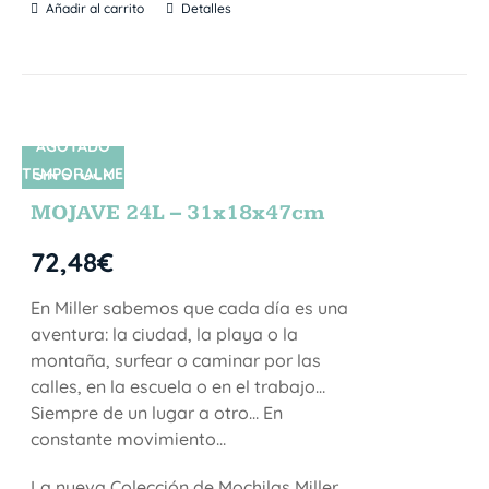
Añadir al carrito
Detalles
AGOTADO
TEMPORALME
SIN STOCK
NTE
MOJAVE 24L – 31x18x47cm
72,48
€
En Miller sabemos que cada día es una
aventura: la ciudad, la playa o la
montaña, surfear o caminar por las
calles, en la escuela o en el trabajo…
Siempre de un lugar a otro… En
constante movimiento…
La nueva Colección de Mochilas Miller