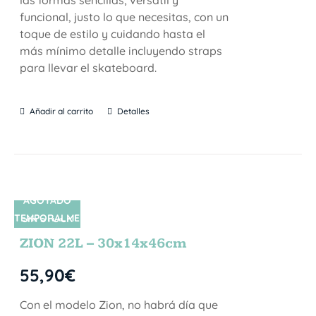
funcional, justo lo que necesitas, con un
toque de estilo y cuidando hasta el
más mínimo detalle incluyendo straps
para llevar el skateboard.
Añadir al carrito
Detalles
AGOTADO
TEMPORALME
SIN STOCK
NTE
ZION 22L – 30x14x46cm
55,90
€
Con el modelo Zion, no habrá día que