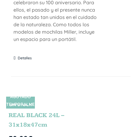
celebraron su 100 aniversario. Para
ellos, el pasado y el presente nunca
han estado tan unidos en el cuidado
de la naturaleza. Como todos los
modelos de mochilas Miller, incluye
un espacio para un portátil.
Detalles
AGOTADO
TEMPORALME
SIN STOCK
NTE
REAL BLACK 24L –
31x18x47cm