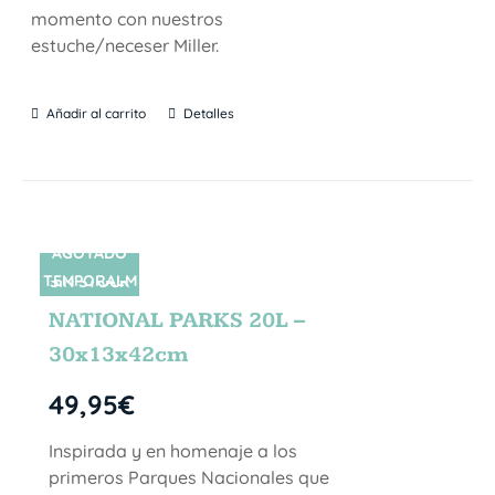
momento con nuestros
estuche/neceser Miller.
Añadir al carrito
Detalles
AGOTADO
TEMPORALM
SIN STOCK
ENTE
NATIONAL PARKS 20L –
30x13x42cm
49,95
€
Inspirada y en homenaje a los
primeros Parques Nacionales que