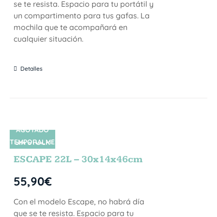
se te resista. Espacio para tu portátil y
un compartimento para tus gafas. La
mochila que te acompañará en
cualquier situación.
Detalles
AGOTADO
TEMPORALME
SIN STOCK
NTE
ESCAPE 22L – 30x14x46cm
55,90
€
Con el modelo Escape, no habrá día
que se te resista. Espacio para tu