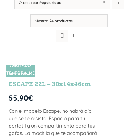
Ordena por
Popularidad
Mostrar
24 productos
AGOTADO
TEMPORALME
SIN STOCK
NTE
ESCAPE 22L – 30x14x46cm
55,90
€
Con el modelo Escape, no habrá día
que se te resista. Espacio para tu
portátil y un compartimento para tus
gafas. La mochila que te acompañará