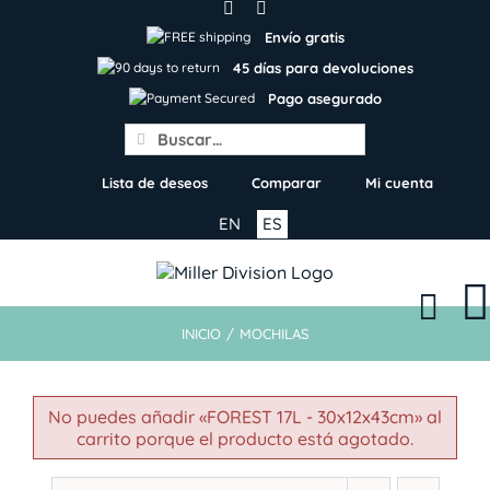
Skip
to
Envío gratis
content
45 días para devoluciones
Pago asegurado
Search
for:
Lista de deseos
Comparar
Mi cuenta
EN
ES
INICIO
/
MOCHILAS
No puedes añadir «FOREST 17L - 30x12x43cm» al
carrito porque el producto está agotado.