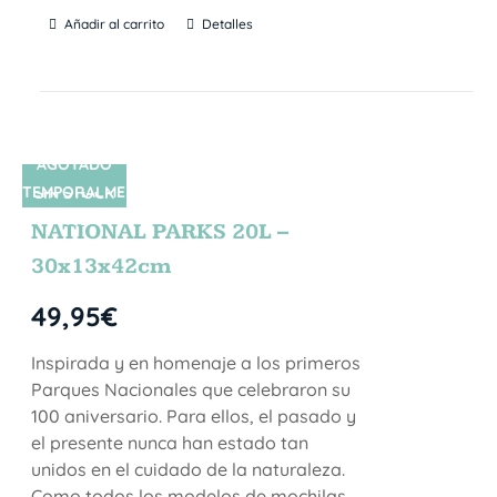
Añadir al carrito
Detalles
AGOTADO
TEMPORALME
SIN STOCK
NTE
NATIONAL PARKS 20L –
30x13x42cm
49,95
€
Inspirada y en homenaje a los primeros
Parques Nacionales que celebraron su
100 aniversario. Para ellos, el pasado y
el presente nunca han estado tan
unidos en el cuidado de la naturaleza.
Como todos los modelos de mochilas