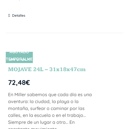
Detalles
AGOTADO
TEMPORALME
SIN STOCK
NTE
MOJAVE 24L – 31x18x47cm
72,48
€
En Miller sabemos que cada día es una
aventura: la ciudad, la playa o la
montaña, surfear o caminar por las
calles, en la escuela o en el trabajo…
Siempre de un lugar a otro… En
constante movimiento…