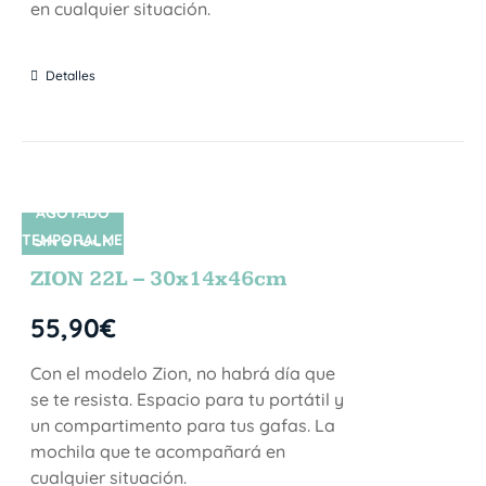
en cualquier situación.
Detalles
AGOTADO
TEMPORALME
SIN STOCK
NTE
ZION 22L – 30x14x46cm
55,90
€
Con el modelo Zion, no habrá día que
se te resista. Espacio para tu portátil y
un compartimento para tus gafas. La
mochila que te acompañará en
cualquier situación.