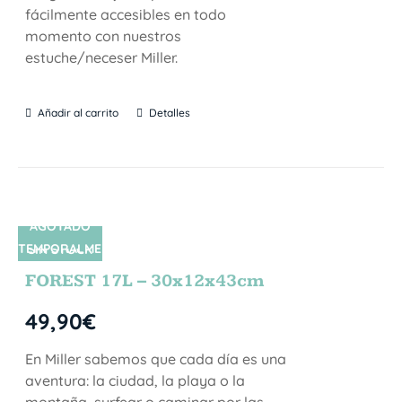
fácilmente accesibles en todo
momento con nuestros
estuche/neceser Miller.
Añadir al carrito
Detalles
AGOTADO
TEMPORALME
SIN STOCK
NTE
FOREST 17L – 30x12x43cm
49,90
€
En Miller sabemos que cada día es una
aventura: la ciudad, la playa o la
montaña, surfear o caminar por las