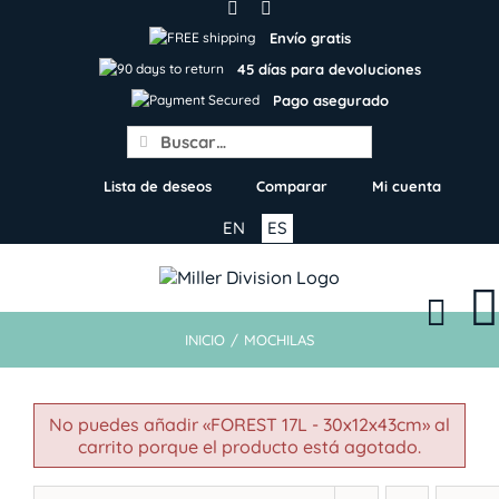
Skip
to
Envío gratis
content
45 días para devoluciones
Pago asegurado
Search
for:
Lista de deseos
Comparar
Mi cuenta
EN
ES
INICIO
/
MOCHILAS
No puedes añadir «FOREST 17L - 30x12x43cm» al
carrito porque el producto está agotado.