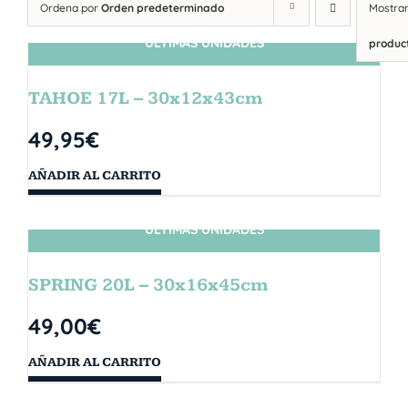
Ordena por
Orden predeterminado
Mostra
ÚLTIMAS UNIDADES
produc
TAHOE 17L – 30x12x43cm
49,95
€
AÑADIR AL CARRITO
ÚLTIMAS UNIDADES
SPRING 20L – 30x16x45cm
49,00
€
AÑADIR AL CARRITO