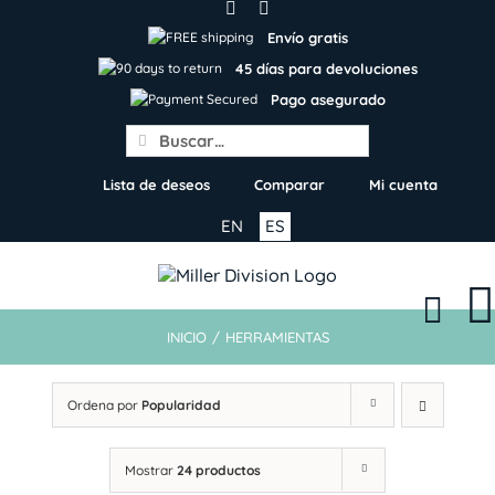
Skip
to
Envío gratis
content
45 días para devoluciones
Pago asegurado
Search
for:
Lista de deseos
Comparar
Mi cuenta
EN
ES
INICIO
/
HERRAMIENTAS
Ordena por
Popularidad
Mostrar
24 productos