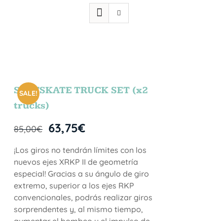
SURFSKATE TRUCK SET (x2
SALE!
trucks)
63,75
€
85,00
€
¡Los giros no tendrán límites con los
nuevos ejes XRKP II de geometría
especial! Gracias a su ángulo de giro
extremo, superior a los ejes RKP
convencionales, podrás realizar giros
sorprendentes y, al mismo tiempo,
aumentar el bombeo y el impulso de