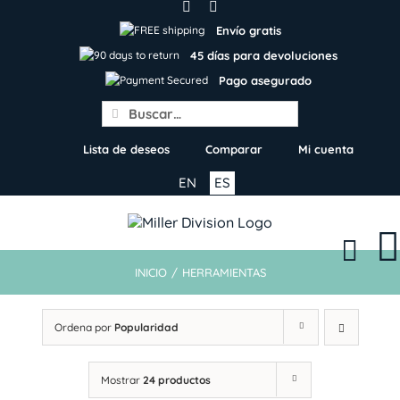
Skip
to
Envío gratis
content
45 días para devoluciones
Pago asegurado
Search
for:
Lista de deseos
Comparar
Mi cuenta
EN
ES
INICIO
/
HERRAMIENTAS
Ordena por
Popularidad
Mostrar
24 productos