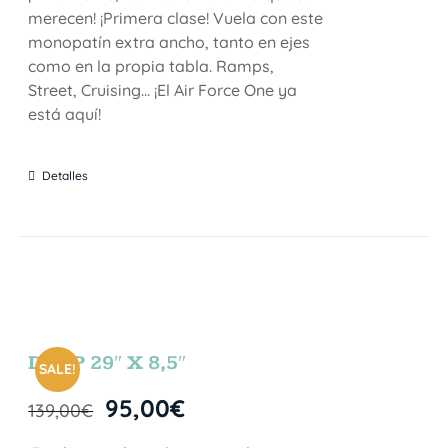
merecen! ¡Primera clase! Vuela con este
monopatín extra ancho, tanto en ejes
como en la propia tabla. Ramps,
Street, Cruising… ¡El Air Force One ya
está aquí!
Detalles
DROP 29″ X 8,5″
SALE!
95,00
€
139,00
€