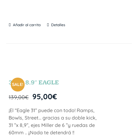
Añadir al carrito
Detalles
31″ x 8.9″ EAGLE
SALE!
95,00
€
139,00
€
¡El “Eagle 31” puede con todo! Ramps,
Bowls, Street… gracias a su doble kick,
31 ”x 8,9”, ejes Miller de 6 ”y ruedas de
60mm .. ¡¡Nada te detendrá !!