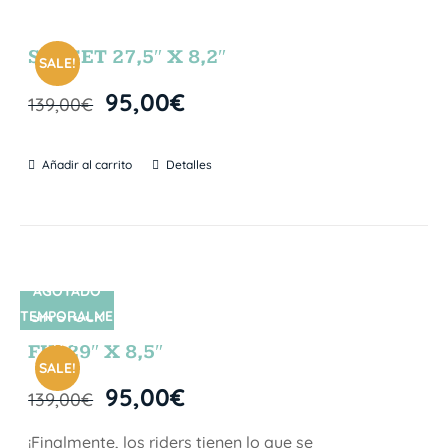
SUNSET 27,5″ X 8,2″
SALE!
95,00
€
139,00
€
Añadir al carrito
Detalles
AGOTADO
TEMPORALME
SIN STOCK
NTE
FIJI 29″ X 8,5″
SALE!
95,00
€
139,00
€
¡Finalmente, los riders tienen lo que se