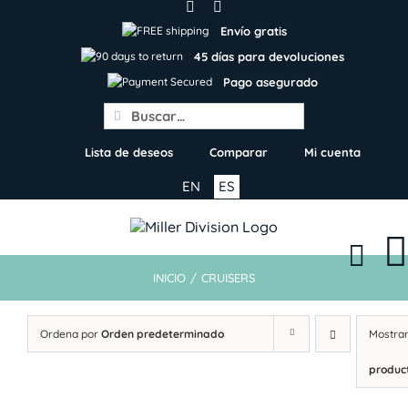
Skip
to
Envío gratis
content
45 días para devoluciones
Pago asegurado
Search
for:
Lista de deseos
Comparar
Mi cuenta
EN
ES
INICIO
/
CRUISERS
Ordena por
Orden predeterminado
Mostra
produc