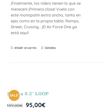
¡Finalmente, los riders tienen lo que se
merecen! ¡Primera clase! Vuela con
este monopatín extra ancho, tanto en
ejes como en la propia tabla. Ramps,
Street, Cruising… ¡El Air Force One ya
está aquí!
Añadir al carrito
Detalles
27.5″ x 8.2″ LOOP
SALE!
95,00
€
139,00
€