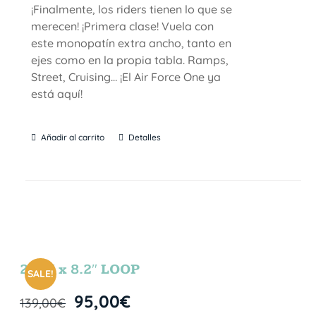
¡Finalmente, los riders tienen lo que se
merecen! ¡Primera clase! Vuela con
este monopatín extra ancho, tanto en
ejes como en la propia tabla. Ramps,
Street, Cruising… ¡El Air Force One ya
está aquí!
Añadir al carrito
Detalles
27.5″ x 8.2″ LOOP
SALE!
95,00
€
139,00
€