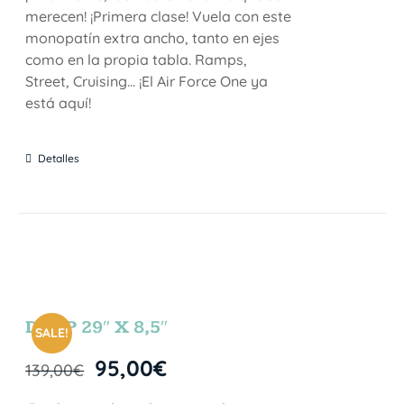
merecen! ¡Primera clase! Vuela con este
monopatín extra ancho, tanto en ejes
como en la propia tabla. Ramps,
Street, Cruising… ¡El Air Force One ya
está aquí!
Detalles
DROP 29″ X 8,5″
SALE!
95,00
€
139,00
€