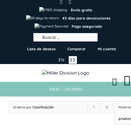
Skip
to
Envío gratis
content
45 días para devoluciones
Pago asegurado
Search
for:
Lista de deseos
Comparar
Mi cuenta
EN
ES
INICIO
/
CRUISERS
Ordena por
Clasificación
Mostra
produc