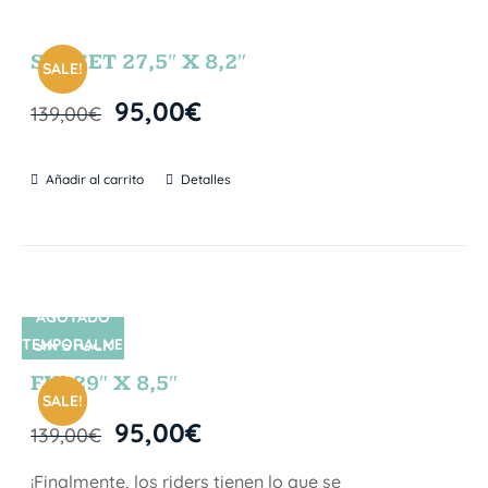
SUNSET 27,5″ X 8,2″
SALE!
95,00
€
139,00
€
Añadir al carrito
Detalles
AGOTADO
TEMPORALME
SIN STOCK
NTE
FIJI 29″ X 8,5″
SALE!
95,00
€
139,00
€
¡Finalmente, los riders tienen lo que se