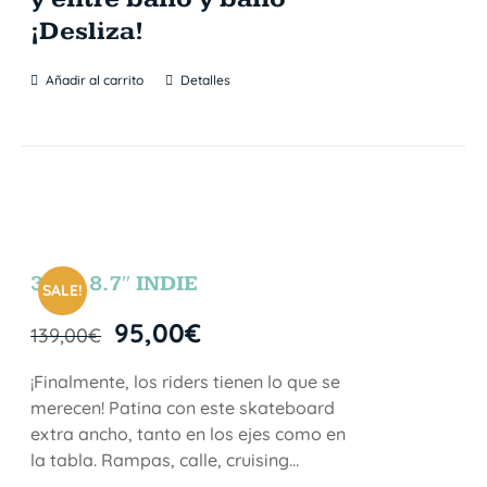
¡Desliza!
Añadir al carrito
Detalles
31″ x 8.7″ INDIE
SALE!
95,00
€
139,00
€
¡Finalmente, los riders tienen lo que se
merecen! Patina con este skateboard
extra ancho, tanto en los ejes como en
la tabla. Rampas, calle, cruising…