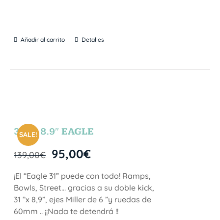
Añadir al carrito
Detalles
31″ x 8.9″ EAGLE
SALE!
95,00
€
139,00
€
¡El “Eagle 31” puede con todo! Ramps,
Bowls, Street… gracias a su doble kick,
31 ”x 8,9”, ejes Miller de 6 ”y ruedas de
60mm .. ¡¡Nada te detendrá !!