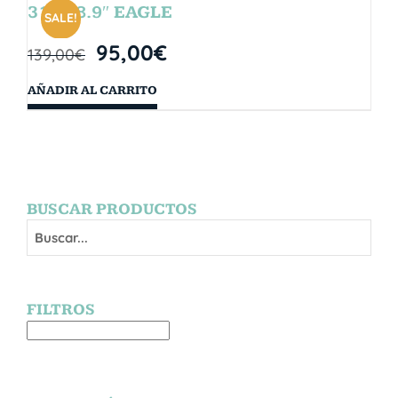
31″ x 8.9″ EAGLE
SALE!
95,00
€
139,00
€
AÑADIR AL CARRITO
BUSCAR PRODUCTOS
FILTROS