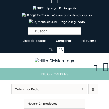
Skip
to
Envío gratis
content
45 días para devoluciones
Pago asegurado
Search
for:
Lista de deseos
Comparar
Mi cuenta
EN
ES
INICIO
/
CRUISERS
Ordena por
Fecha
Mostrar
24 productos