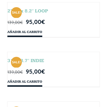
27.5″ x 8.2″ LOOP
SALE!
95,00
€
139,00
€
AÑADIR AL CARRITO
31″ x 8.7″ INDIE
SALE!
95,00
€
139,00
€
AÑADIR AL CARRITO