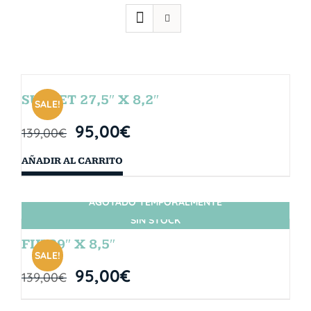
SUNSET 27,5″ X 8,2″
SALE!
95,00
€
139,00
€
AÑADIR AL CARRITO
AGOTADO TEMPORALMENTE
SIN STOCK
FIJI 29″ X 8,5″
SALE!
95,00
€
139,00
€