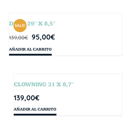
DROP 29″ X 8,5″
SALE!
95,00
€
139,00
€
AÑADIR AL CARRITO
CLOWNING 31 X 8,7″
139,00
€
AÑADIR AL CARRITO