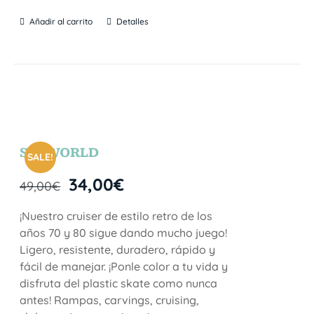
Añadir al carrito
Detalles
SEAWORLD
SALE!
34,00
€
49,00
€
¡Nuestro cruiser de estilo retro de los
años 70 y 80 sigue dando mucho juego!
Ligero, resistente, duradero, rápido y
fácil de manejar. ¡Ponle color a tu vida y
disfruta del plastic skate como nunca
antes! Rampas, carvings, cruising,