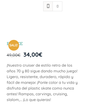
BRYCE
SALE!
34,00
€
49,00
€
¡Nuestro cruiser de estilo retro de los
años 70 y 80 sigue dando mucho juego!
Ligero, resistente, duradero, rápido y
fácil de manejar. ¡Ponle color a tu vida y
disfruta del plastic skate como nunca
antes! Rampas, carvings, cruising,
slalom,… ¡Lo que quieras!