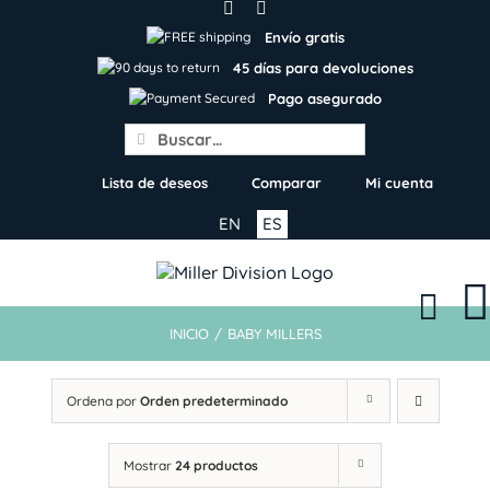
Skip
to
Envío gratis
content
45 días para devoluciones
Pago asegurado
Search
for:
Lista de deseos
Comparar
Mi cuenta
EN
ES
INICIO
/
BABY MILLERS
Ordena por
Orden predeterminado
Mostrar
24 productos