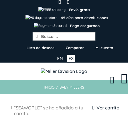
Skip
to
Envío gratis
content
45 días para devoluciones
Pago asegurado
Search
for:
Lista de deseos
Comparar
Mi cuenta
EN
ES
INICIO
/
BABY MILLERS
“SEAWORLD” se ha añadido a tu
Ver carrito
carrito.