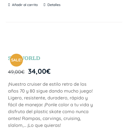
Añadir al carrito
Detalles
SEAWORLD
SALE!
34,00
€
49,00
€
¡Nuestro cruiser de estilo retro de los
años 70 y 80 sigue dando mucho juego!
Ligero, resistente, duradero, rápido y
fácil de manejar. ¡Ponle color a tu vida y
disfruta del plastic skate como nunca
antes! Rampas, carvings, cruising,
slalom,… ¡Lo que quieras!