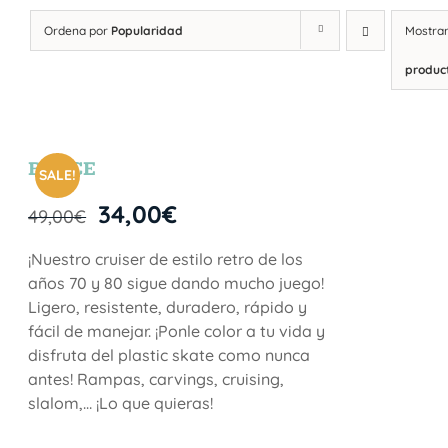
Ordena por
Popularidad
Mostra
produc
BRYCE
SALE!
34,00
€
49,00
€
¡Nuestro cruiser de estilo retro de los
años 70 y 80 sigue dando mucho juego!
Ligero, resistente, duradero, rápido y
fácil de manejar. ¡Ponle color a tu vida y
disfruta del plastic skate como nunca
antes! Rampas, carvings, cruising,
slalom,… ¡Lo que quieras!