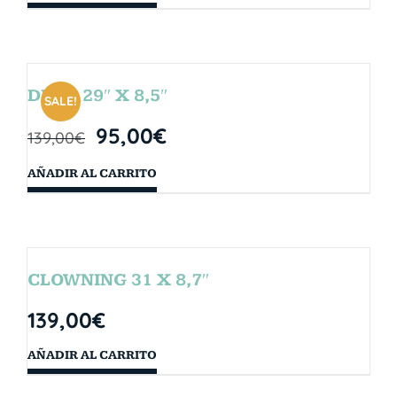
DROP 29″ X 8,5″
SALE!
95,00
€
139,00
€
AÑADIR AL CARRITO
CLOWNING 31 X 8,7″
139,00
€
AÑADIR AL CARRITO