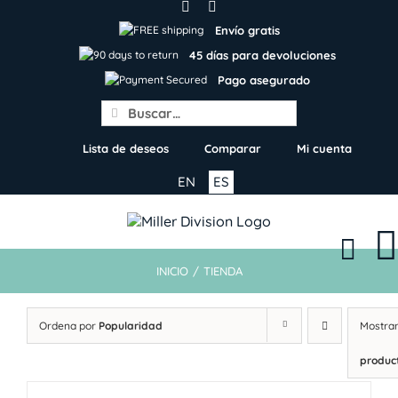
Skip
to
Envío gratis
content
45 días para devoluciones
Pago asegurado
Search
for:
Lista de deseos
Comparar
Mi cuenta
EN
ES
INICIO
/
TIENDA
Ordena por
Popularidad
Mostra
produc