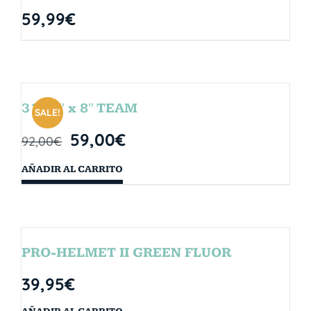
59,99
€
31.75″ x 8″ TEAM
SALE!
59,00
€
92,00
€
AÑADIR AL CARRITO
PRO-HELMET II GREEN FLUOR
39,95
€