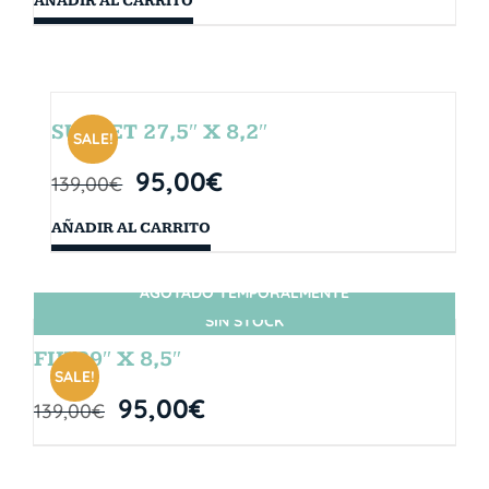
AÑADIR AL CARRITO
SUNSET 27,5″ X 8,2″
SALE!
95,00
€
139,00
€
AÑADIR AL CARRITO
AGOTADO TEMPORALMENTE
SIN STOCK
FIJI 29″ X 8,5″
SALE!
95,00
€
139,00
€