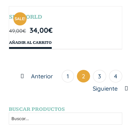
SEAWORLD
SALE!
34,00
€
49,00
€
AÑADIR AL CARRITO
Anterior
1
2
3
4
Siguiente
BUSCAR PRODUCTOS