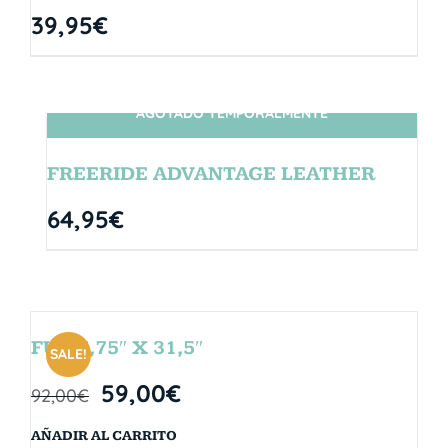
39,95
€
AGOTADO TEMPORALMENTE
SIN STOCK
FREERIDE ADVANTAGE LEATHER
64,95
€
FUN 7,75″ X 31,5″
SALE!
59,00
€
92,00
€
AÑADIR AL CARRITO