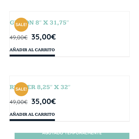
GIBSON 8″ X 31,75″
SALE!
35,00
€
49,00
€
AÑADIR AL CARRITO
RUBBER 8,25″ X 32″
SALE!
35,00
€
49,00
€
AÑADIR AL CARRITO
AGOTADO TEMPORALMENTE