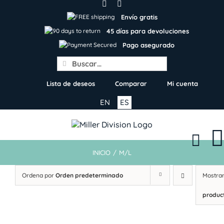
Skip
to
Envío gratis
content
45 días para devoluciones
Pago asegurado
Search
for:
Lista de deseos
Comparar
Mi cuenta
EN
ES
INICIO
/
M/L
Ordena por
Orden predeterminado
Mostra
produc