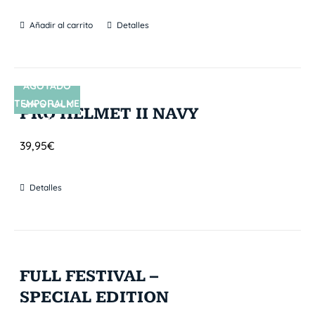
Añadir al carrito
Detalles
AGOTADO
TEMPORALME
SIN STOCK
PRO HELMET II NAVY
NTE
39,95
€
Detalles
FULL FESTIVAL –
SPECIAL EDITION