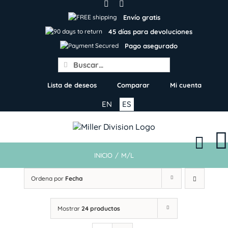
Skip
to
Envío gratis
content
45 días para devoluciones
Pago asegurado
Search
for:
Lista de deseos
Comparar
Mi cuenta
EN
ES
INICIO
/
M/L
Ordena por
Fecha
Mostrar
24 productos