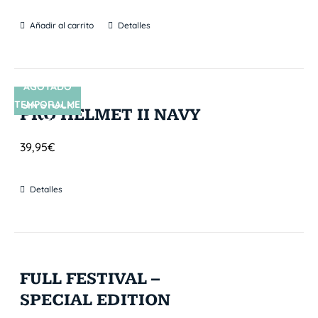
Añadir al carrito
Detalles
AGOTADO
TEMPORALME
SIN STOCK
PRO HELMET II NAVY
NTE
39,95
€
Detalles
FULL FESTIVAL –
SPECIAL EDITION