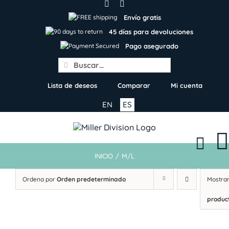
Skip
to
Envío gratis
content
45 días para devoluciones
Pago asegurado
Search
for:
Lista de deseos
Comparar
Mi cuenta
EN
ES
INICIO
/
M/L
Ordena por
Orden predeterminado
Mostra
produc