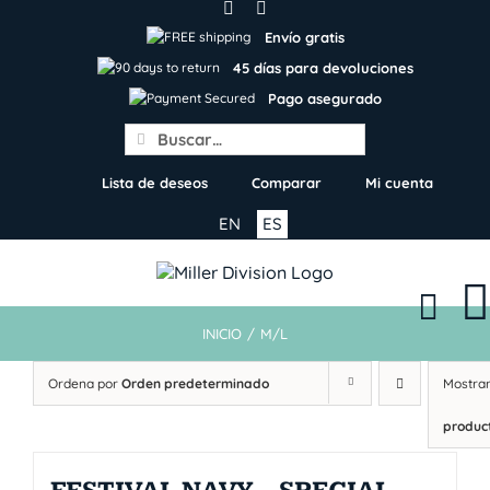
Skip
to
Envío gratis
content
45 días para devoluciones
Pago asegurado
Search
for:
Lista de deseos
Comparar
Mi cuenta
EN
ES
INICIO
/
M/L
Ordena por
Orden predeterminado
Mostra
produc