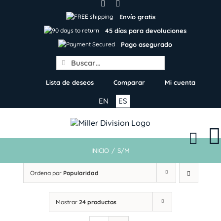
Skip
to
Envío gratis
content
45 días para devoluciones
Pago asegurado
Search
for:
Lista de deseos
Comparar
Mi cuenta
EN
ES
INICIO
/
S/M
Ordena por
Popularidad
Mostrar
24 productos