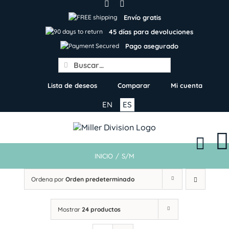
Skip
to
Envío gratis
content
45 días para devoluciones
Pago asegurado
Search
for:
Lista de deseos
Comparar
Mi cuenta
EN
ES
INICIO
/
S/M
Ordena por
Orden predeterminado
Mostrar
24 productos