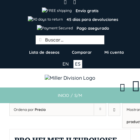
Skip
to
Envío gratis
content
45 días para devoluciones
Pago asegurado
Search
for:
Lista de deseos
Comparar
Mi cuenta
EN
ES
INICIO
/
S/M
Ordena por
Precio
Mostra
produc