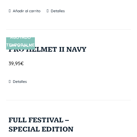
Añadir al carrito
Detalles
AGOTADO
TEMPORALME
SIN STOCK
PRO HELMET II NAVY
NTE
39,95
€
Detalles
FULL FESTIVAL –
SPECIAL EDITION