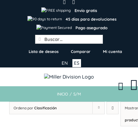
Skip
to
Envío gratis
content
45 días para devoluciones
Pago asegurado
Search
for:
Lista de deseos
Comparar
Mi cuenta
EN
ES
INICIO
/
S/M
Ordena por
Clasificación
Mostra
produc