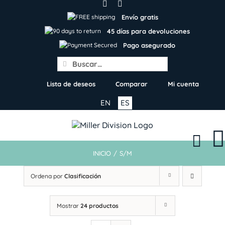
Skip
to
Envío gratis
content
45 días para devoluciones
Pago asegurado
Search
for:
Lista de deseos
Comparar
Mi cuenta
EN
ES
INICIO
/
S/M
Ordena por
Clasificación
Mostrar
24 productos