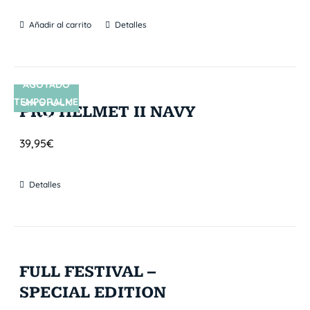
Añadir al carrito
Detalles
AGOTADO
TEMPORALME
SIN STOCK
PRO HELMET II NAVY
NTE
39,95
€
Detalles
FULL FESTIVAL –
SPECIAL EDITION