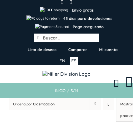
Skip
to
Envío gratis
content
45 días para devoluciones
Pago asegurado
Search
for:
Lista de deseos
Comparar
Mi cuenta
EN
ES
INICIO
/
S/M
Ordena por
Clasificación
Mostra
produc