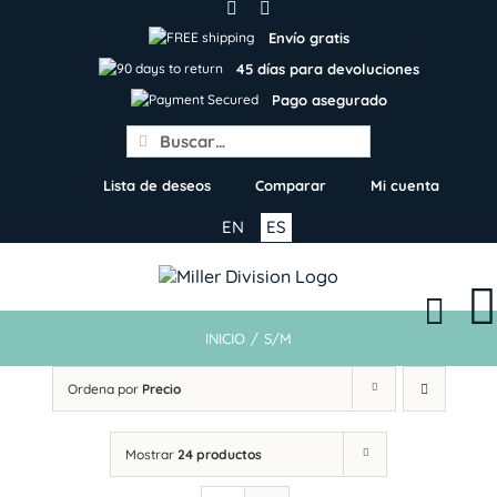
Skip
to
Envío gratis
content
45 días para devoluciones
Pago asegurado
Search
for:
Lista de deseos
Comparar
Mi cuenta
EN
ES
INICIO
/
S/M
Ordena por
Precio
Mostrar
24 productos