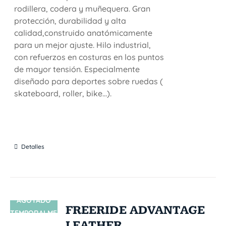
rodillera, codera y muñequera. Gran
protección, durabilidad y alta
calidad,construido anatómicamente
para un mejor ajuste. Hilo industrial,
con refuerzos en costuras en los puntos
de mayor tensión. Especialmente
diseñado para deportes sobre ruedas (
skateboard, roller, bike...).
Detalles
AGOTADO
SIN STOCK
FREERIDE ADVANTAGE
TEMPORALME
LEATHER
NTE