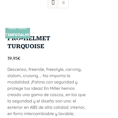
AGOTADO
TEMPORALME
SIN STOCK
PRO-HELMET
NTE
TURQUOISE
39,95
€
Descenso, freeride, freestyle, carving,
slalom, cruising ... No importa la
modalidad. ¡Patina con seguridad y
protege tus ideas! En Miller hemos
creado una gama de cascos, en los que
la seguridad y el diseño son uno: el
exterior en ABS de alta calidad; interior,
en forro intercambiable y lavable;