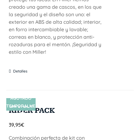
creado una gama de cascos, en los que
la seguridad y el diseño son uno: el
exterior en ABS de alta calidad; interior,
en forro intercambiable y lavable;
correas en blanco, y protección anti-
rozaduras para el mentón. ¡Seguridad y
estilo con Miller!
Detalles
AGOTADO
TEMPORALME
SIN STOCK
RIDER PACK
NTE
39,95
€
Combinación perfecta de kit con