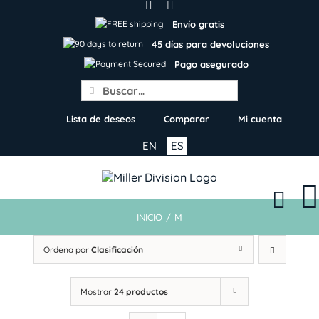
Skip
to
Envío gratis
content
45 días para devoluciones
Pago asegurado
Search
for:
Lista de deseos
Comparar
Mi cuenta
EN
ES
INICIO
/
M
Ordena por
Clasificación
Mostrar
24 productos