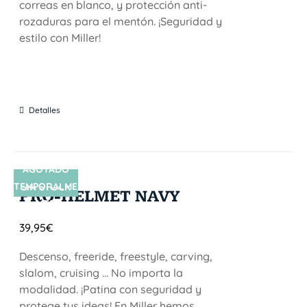
correas en blanco, y protección anti-
rozaduras para el mentón. ¡Seguridad y
estilo con Miller!
Detalles
AGOTADO
TEMPORALME
SIN STOCK
PRO-HELMET NAVY
NTE
39,95
€
Descenso, freeride, freestyle, carving,
slalom, cruising ... No importa la
modalidad. ¡Patina con seguridad y
protege tus ideas! En Miller hemos