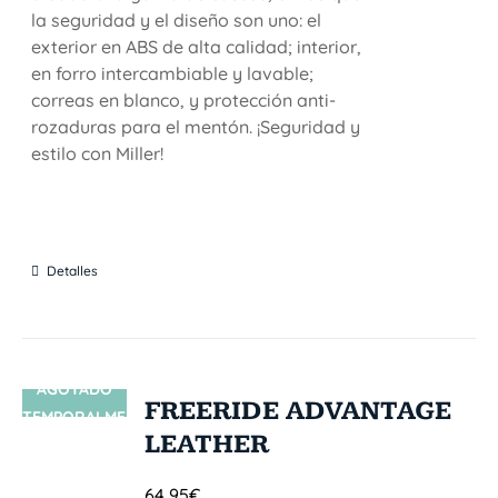
la seguridad y el diseño son uno: el
exterior en ABS de alta calidad; interior,
en forro intercambiable y lavable;
correas en blanco, y protección anti-
rozaduras para el mentón. ¡Seguridad y
estilo con Miller!
Detalles
AGOTADO
SIN STOCK
FREERIDE ADVANTAGE
TEMPORALME
LEATHER
NTE
64,95
€