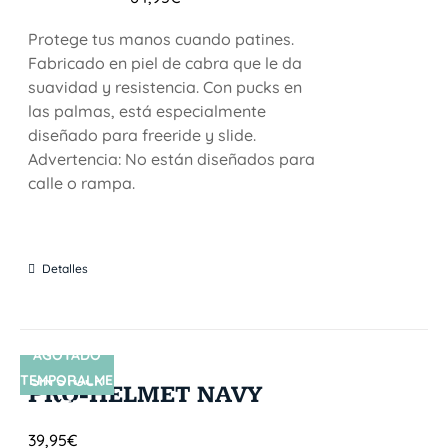
Protege tus manos cuando patines.
Fabricado en piel de cabra que le da
suavidad y resistencia. Con pucks en
las palmas, está especialmente
diseñado para freeride y slide.
Advertencia: No están diseñados para
calle o rampa.
Detalles
AGOTADO
TEMPORALME
SIN STOCK
PRO-HELMET NAVY
NTE
39,95
€