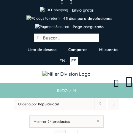
Skip
to
Envío gratis
content
45 días para devoluciones
Pago asegurado
Search
for:
Lista de deseos
Comparar
Mi cuenta
EN
ES
INICIO
/
M
Ordena por
Popularidad
Mostrar
24 productos