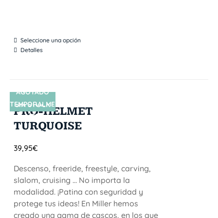
Seleccione una opción
Detalles
AGOTADO
TEMPORALME
SIN STOCK
PRO-HELMET
NTE
TURQUOISE
39,95
€
Descenso, freeride, freestyle, carving,
slalom, cruising ... No importa la
modalidad. ¡Patina con seguridad y
protege tus ideas! En Miller hemos
creado una gama de cascos, en los que