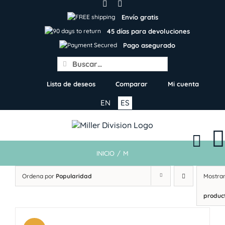
Skip
to
Envío gratis
content
45 días para devoluciones
Pago asegurado
Search
for:
Lista de deseos
Comparar
Mi cuenta
EN
ES
INICIO
/
M
Ordena por
Popularidad
Mostra
produc