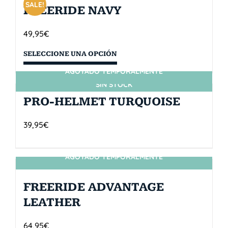
SALE!
FREERIDE NAVY
49,95
€
SELECCIONE UNA OPCIÓN
AGOTADO TEMPORALMENTE
SIN STOCK
PRO-HELMET TURQUOISE
39,95
€
AGOTADO TEMPORALMENTE
SIN STOCK
FREERIDE ADVANTAGE
LEATHER
64,95
€