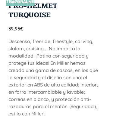
TEMPORALME
SIN STOCK
PRO-HELMET
NTE
TURQUOISE
39,95
€
Descenso, freeride, freestyle, carving,
slalom, cruising ... No importa la
modalidad. ¡Patina con seguridad y
protege tus ideas! En Miller hemos
creado una gama de cascos, en los que
la seguridad y el diseño son uno: el
exterior en ABS de alta calidad; interior,
en forro intercambiable y lavable;
correas en blanco, y protección anti-
rozaduras para el mentón. ¡Seguridad y
estilo con Miller!