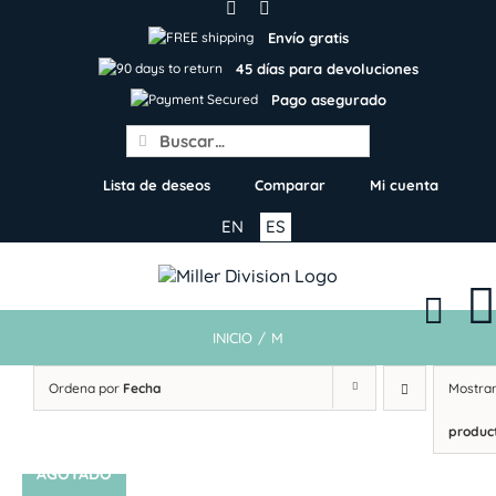
Skip
to
Envío gratis
content
45 días para devoluciones
Pago asegurado
Search
for:
Lista de deseos
Comparar
Mi cuenta
EN
ES
INICIO
/
M
Ordena por
Fecha
Mostra
produc
AGOTADO