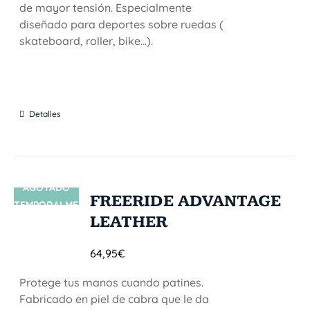
de mayor tensión. Especialmente
diseñado para deportes sobre ruedas (
skateboard, roller, bike...).
Detalles
AGOTADO
SIN STOCK
FREERIDE ADVANTAGE
TEMPORALME
LEATHER
NTE
64,95
€
Protege tus manos cuando patines.
Fabricado en piel de cabra que le da