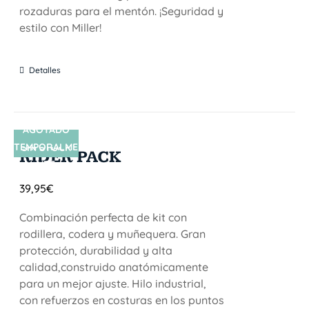
rozaduras para el mentón. ¡Seguridad y
estilo con Miller!
Detalles
AGOTADO
TEMPORALME
SIN STOCK
RIDER PACK
NTE
39,95
€
Combinación perfecta de kit con
rodillera, codera y muñequera. Gran
protección, durabilidad y alta
calidad,construido anatómicamente
para un mejor ajuste. Hilo industrial,
con refuerzos en costuras en los puntos