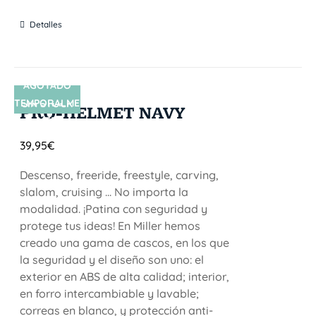
Detalles
AGOTADO
TEMPORALME
SIN STOCK
PRO-HELMET NAVY
NTE
39,95
€
Descenso, freeride, freestyle, carving,
slalom, cruising ... No importa la
modalidad. ¡Patina con seguridad y
protege tus ideas! En Miller hemos
creado una gama de cascos, en los que
la seguridad y el diseño son uno: el
exterior en ABS de alta calidad; interior,
en forro intercambiable y lavable;
correas en blanco, y protección anti-