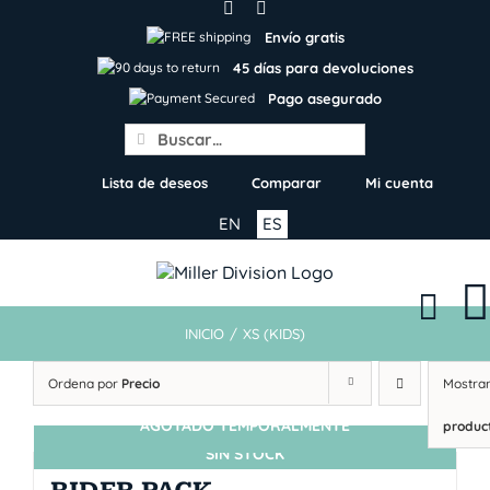
Skip
to
Envío gratis
content
45 días para devoluciones
Pago asegurado
Search
for:
Lista de deseos
Comparar
Mi cuenta
EN
ES
INICIO
/
XS (KIDS)
Ordena por
Precio
Mostra
AGOTADO TEMPORALMENTE
produc
SIN STOCK