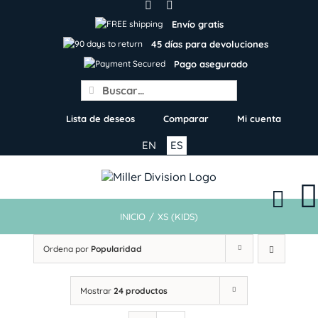
Skip
to
Envío gratis
content
45 días para devoluciones
Pago asegurado
Search
for:
Lista de deseos
Comparar
Mi cuenta
EN
ES
INICIO
/
XS (KIDS)
Ordena por
Popularidad
Mostrar
24 productos