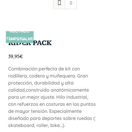
AGOTADO
TEMPORALME
SIN STOCK
RIDER PACK
NTE
39,95
€
Combinación perfecta de kit con
rodillera, codera y muñequera. Gran
protección, durabilidad y alta
calidad,construido anatómicamente
para un mejor ajuste. Hilo industrial,
con refuerzos en costuras en los puntos
de mayor tensión. Especialmente
diseñado para deportes sobre ruedas (
skateboard, roller, bike...).