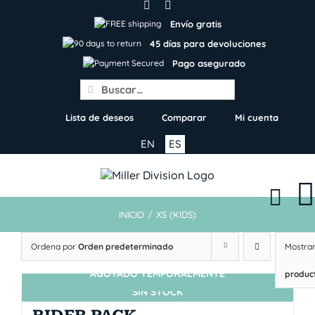
Skip
to
Envío gratis
content
45 días para devoluciones
Pago asegurado
Search
for:
Lista de deseos
Comparar
Mi cuenta
EN
ES
INICIO
/
XS (KIDS)
Ordena por
Orden predeterminado
Mostra
AGOTADO TEMPORALMENTE
produc
SIN STOCK