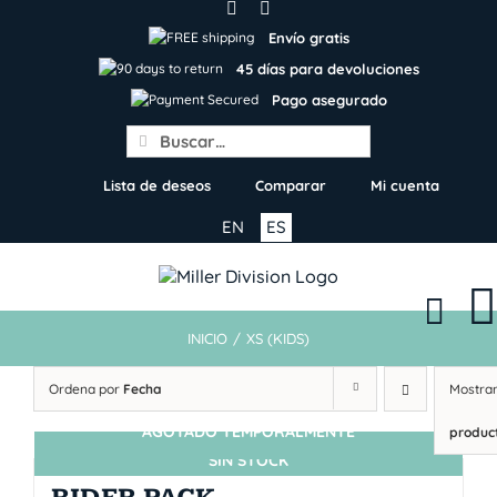
Skip
to
Envío gratis
content
45 días para devoluciones
Pago asegurado
Search
for:
Lista de deseos
Comparar
Mi cuenta
EN
ES
INICIO
/
XS (KIDS)
Ordena por
Fecha
Mostra
AGOTADO TEMPORALMENTE
produc
SIN STOCK