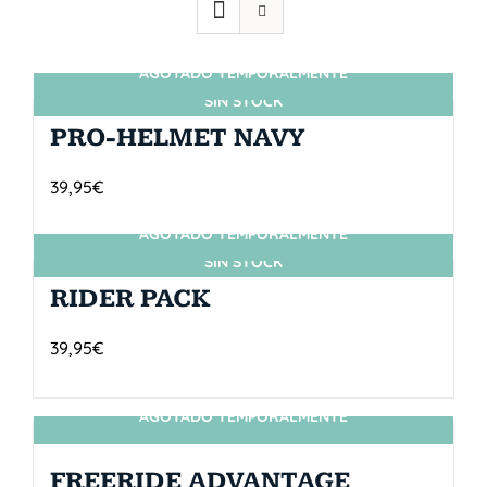
AGOTADO TEMPORALMENTE
SIN STOCK
PRO-HELMET NAVY
39,95
€
AGOTADO TEMPORALMENTE
SIN STOCK
RIDER PACK
39,95
€
AGOTADO TEMPORALMENTE
SIN STOCK
FREERIDE ADVANTAGE