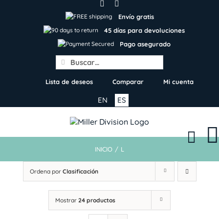
Skip
to
Envío gratis
content
45 días para devoluciones
Pago asegurado
Search
for:
Lista de deseos
Comparar
Mi cuenta
EN
ES
INICIO
/
L
Ordena por
Clasificación
Mostrar
24 productos