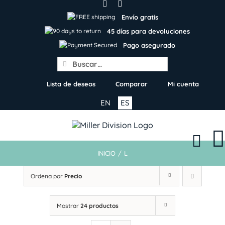
Skip
to
Envío gratis
content
45 días para devoluciones
Pago asegurado
Search
for:
Lista de deseos
Comparar
Mi cuenta
EN
ES
INICIO
/
L
Ordena por
Precio
Mostrar
24 productos