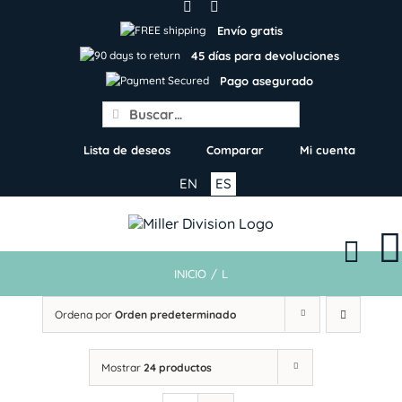
Skip
to
Envío gratis
content
45 días para devoluciones
Pago asegurado
Search
for:
Lista de deseos
Comparar
Mi cuenta
EN
ES
INICIO
/
L
Ordena por
Orden predeterminado
Mostrar
24 productos