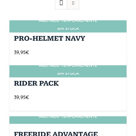
AGOTADO TEMPORALMENTE
SIN STOCK
PRO-HELMET NAVY
39,95
€
AGOTADO TEMPORALMENTE
SIN STOCK
RIDER PACK
39,95
€
AGOTADO TEMPORALMENTE
SIN STOCK
FREERIDE ADVANTAGE