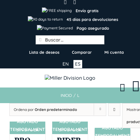
Skip
to
Envío gratis
content
45 días para devoluciones
Pago asegurado
Search
for:
Lista de deseos
Comparar
Mi cuenta
EN
ES
INICIO
/
L
Ordena por
Orden predeterminado
Mostra
AGOTADO
AGOTADO
produc
AGOTADO
TEMPORALMENT
TEMPORALMENT
SIN STOCK
SIN STOCK
SIN STOCK
TEMPORALMENT
E
E