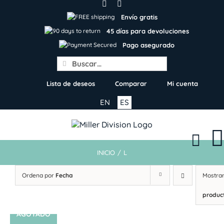
Skip
to
Envío gratis
content
45 días para devoluciones
Pago asegurado
Search
for:
Lista de deseos
Comparar
Mi cuenta
EN
ES
INICIO
/
L
Ordena por
Fecha
Mostra
produc
AGOTADO