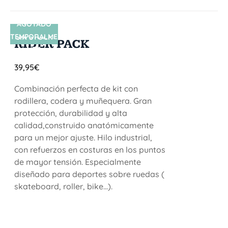
AGOTADO
TEMPORALME
SIN STOCK
RIDER PACK
NTE
39,95
€
Combinación perfecta de kit con
rodillera, codera y muñequera. Gran
protección, durabilidad y alta
calidad,construido anatómicamente
para un mejor ajuste. Hilo industrial,
con refuerzos en costuras en los puntos
de mayor tensión. Especialmente
diseñado para deportes sobre ruedas (
skateboard, roller, bike...).