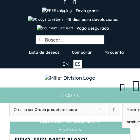
Skip
to
Envío gratis
content
45 días para devoluciones
Pago asegurado
Search
for:
Lista de deseos
Comparar
Mi cuenta
EN
ES
INICIO
/
L
Ordena por
Orden predeterminado
Mostra
AGOTADO TEMPORALMENTE
produc
SIN STOCK