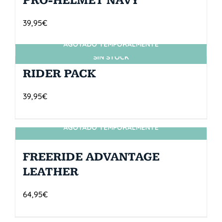
PRO-HELMET NAVY
39,95
€
AGOTADO TEMPORALMENTE
SIN STOCK
RIDER PACK
39,95
€
AGOTADO TEMPORALMENTE
SIN STOCK
FREERIDE ADVANTAGE
LEATHER
64,95
€