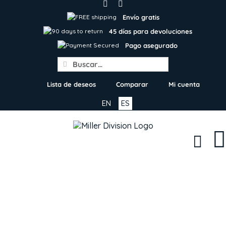
Skip
to
Envío gratis
content
45 días para devoluciones
Pago asegurado
Search
for:
Lista de deseos
Comparar
Mi cuenta
EN
ES