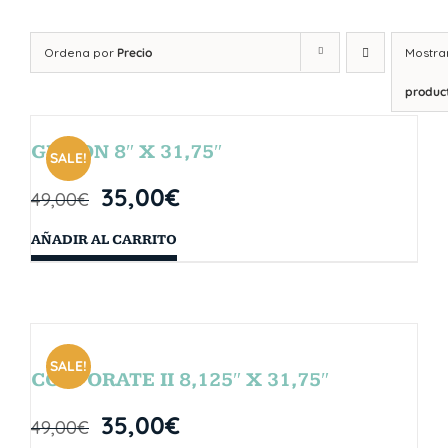
Ordena por
Precio
Mostra
produc
GIBSON 8″ X 31,75″
SALE!
35,00
€
49,00
€
AÑADIR AL CARRITO
SALE!
CORPORATE II 8,125″ X 31,75″
35,00
€
49,00
€