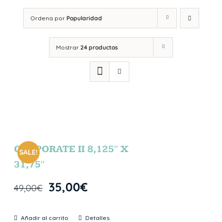
Ordena por
Popularidad
Mostrar
24 productos
CORPORATE II 8,125″ X
SALE!
31,75″
35,00
€
49,00
€
Añadir al carrito
Detalles