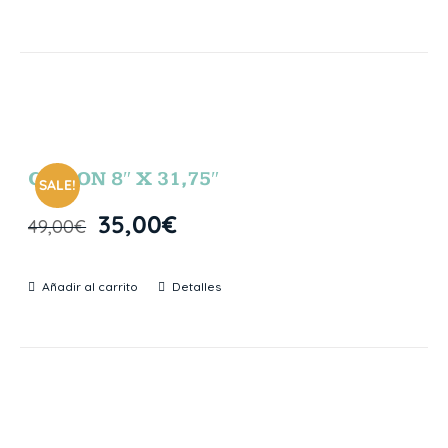
GIBSON 8″ X 31,75″
SALE!
35,00
€
49,00
€
Añadir al carrito
Detalles