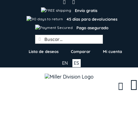
Skip
to
Envío gratis
content
45 días para devoluciones
Pago asegurado
Search
for:
Lista de deseos
Comparar
Mi cuenta
EN
ES