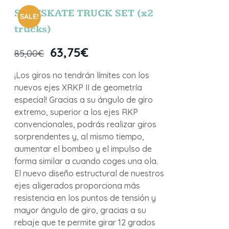
SURFSKATE TRUCK SET (x2
SALE!
trucks)
63,75
€
85,00
€
¡Los giros no tendrán límites con los
nuevos ejes XRKP II de geometría
especial! Gracias a su ángulo de giro
extremo, superior a los ejes RKP
convencionales, podrás realizar giros
sorprendentes y, al mismo tiempo,
aumentar el bombeo y el impulso de
forma similar a cuando coges una ola.
El nuevo diseño estructural de nuestros
ejes aligerados proporciona más
resistencia en los puntos de tensión y
mayor ángulo de giro, gracias a su
rebaje que te permite girar 12 grados