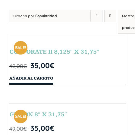
Ordena por
Popularidad
Mostra
produc
SALE!
CORPORATE II 8,125″ X 31,75″
35,00
€
49,00
€
AÑADIR AL CARRITO
GIBSON 8″ X 31,75″
SALE!
35,00
€
49,00
€