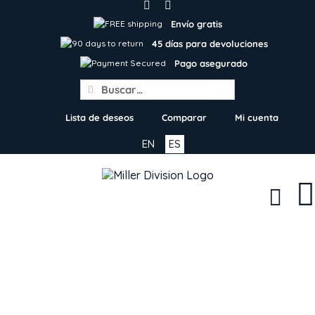
Skip
to
Envío gratis
content
45 días para devoluciones
Pago asegurado
Search
for:
Lista de deseos
Comparar
Mi cuenta
EN
ES