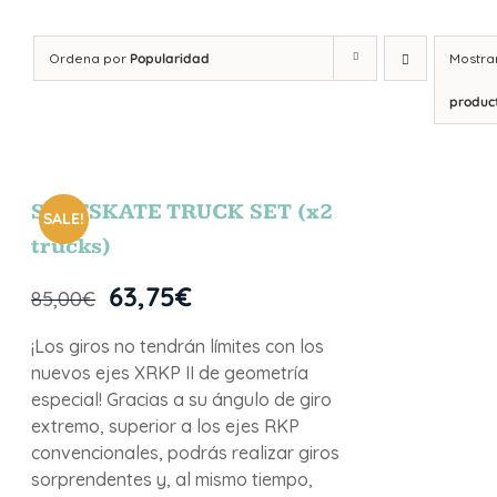
Ordena por
Popularidad
Mostra
produc
SURFSKATE TRUCK SET (x2
SALE!
trucks)
63,75
€
85,00
€
¡Los giros no tendrán límites con los
nuevos ejes XRKP II de geometría
especial! Gracias a su ángulo de giro
extremo, superior a los ejes RKP
convencionales, podrás realizar giros
sorprendentes y, al mismo tiempo,