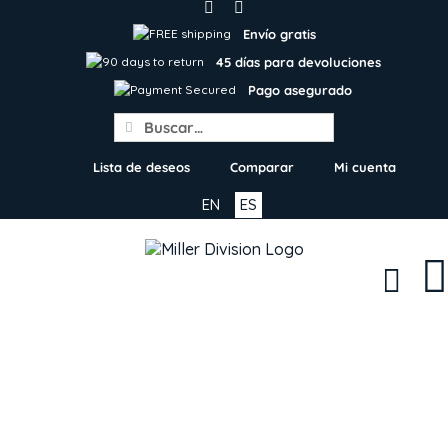
Skip
to
Envío gratis
content
45 días para devoluciones
Pago asegurado
Search
for:
Lista de deseos
Comparar
Mi cuenta
EN
ES