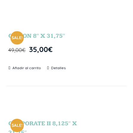
GIBSON 8″ X 31,75″
SALE!
35,00
€
49,00
€
Añadir al carrito
Detalles
CORPORATE II 8,125″ X
SALE!
31,75″