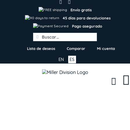
Skip
to
Envío gratis
content
45 días para devoluciones
Pago asegurado
Search
for:
Lista de deseos
Comparar
Mi cuenta
EN
ES