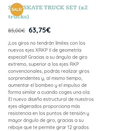
SURFSKATE TRUCK SET (x2
SALE!
trucks)
63,75
€
85,00
€
¡Los giros no tendrán límites con los
nuevos ejes XRKP II de geometría
especial! Gracias a su ángulo de giro
extremo, superior a los ejes RKP
convencionales, podrás realizar giros
sorprendentes y, al mismo tiempo,
aumentar el bombeo y el impulso de
forma similar a cuando coges una ola.
El nuevo diseño estructural de nuestros
ejes aligerados proporciona más
resistencia en los puntos de tensión y
mayor ángulo de giro, gracias a su
rebaje que te permite girar 12 grados