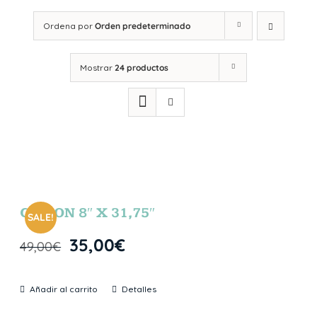
Ordena por
Orden predeterminado
Mostrar
24 productos
GIBSON 8″ X 31,75″
SALE!
35,00
€
49,00
€
Añadir al carrito
Detalles