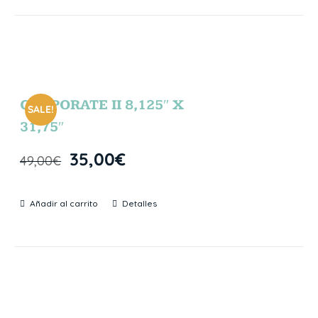
CORPORATE II 8,125″ X
SALE!
31,75″
35,00
€
49,00
€
Añadir al carrito
Detalles