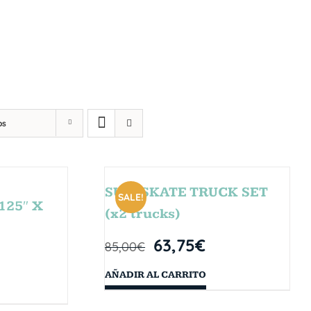
os
SURFSKATE TRUCK SET
SALE!
125″ X
(x2 trucks)
63,75
€
85,00
€
AÑADIR AL CARRITO