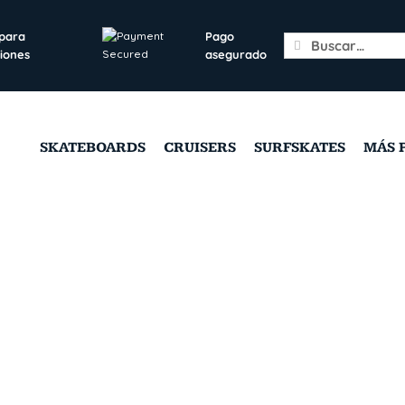
 para
Pago
Search
iones
asegurado
for:
SKATEBOARDS
CRUISERS
SURFSKATES
MÁS 