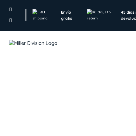
Skip
to
Envío
45 días
content
gratis
devoluc