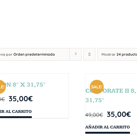
ena por
Orden predeterminado
Mostrar
24 product
SON 8″ X 31,75″
E!
SALE!
CORPORATE II 8,
35,00
€
0
€
31,75″
IR AL CARRITO
35,00
€
49,00
€
AÑADIR AL CARRITO