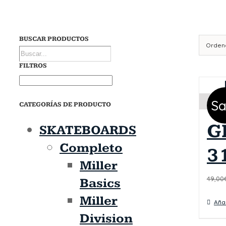
BUSCAR PRODUCTOS
Orden
FILTROS
Sa
CATEGORÍAS DE PRODUCTO
G
SKATEBOARDS
Completo
3
Miller
49,00
Basics
Miller
Añad
Division