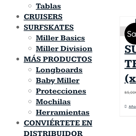
Tablas
CRUISERS
SURFSKATES
Sa
Miller Basics
S
Miller Division
MÁS PRODUCTOS
T
Longboards
(x
Baby Miller
Protecciones
85,00
Mochilas
Añad
Herramientas
CONVIÉRTETE EN
DISTRIBUIDOR