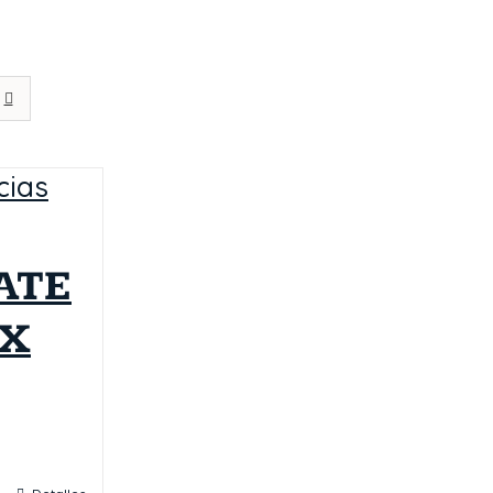
cias
ATE
 X