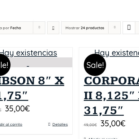
a por
Fecha
Mostrar
24 productos
Hay existencias
Hay existen
le!
Sale!
IBSON 8″ X
CORPOR
1,75″
II 8,125″
35,00
€
31,75″
€
35,00
€
ir al carrito
Detalles
49,00
€