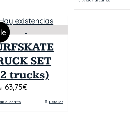
Añadir al carrito
Hay existencias
le!
URFSKATE
RUCK SET
2 trucks)
63,75
€
€
ir al carrito
Detalles