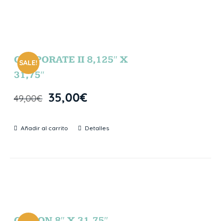
CORPORATE II 8,125″ X
SALE!
31,75″
35,00
€
49,00
€
Añadir al carrito
Detalles
GIBSON 8″ X 31,75″