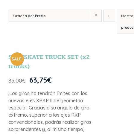
Ordena por
Precio
Mostra
produc
SURFSKATE TRUCK SET (x2
SALE!
trucks)
63,75
€
85,00
€
¡Los giros no tendrán límites con los
nuevos ejes XRKP II de geometría
especial! Gracias a su ángulo de giro
extremo, superior a los ejes RKP
convencionales, podrás realizar giros
sorprendentes y, al mismo tiempo,