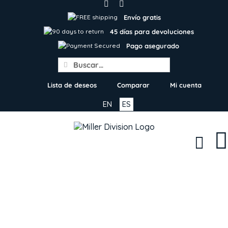
Skip
to
Envío gratis
content
45 días para devoluciones
Pago asegurado
Search
for:
Lista de deseos
Comparar
Mi cuenta
EN
ES