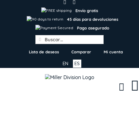
Skip
to
Envío gratis
content
45 días para devoluciones
Pago asegurado
Search
for:
Lista de deseos
Comparar
Mi cuenta
EN
ES