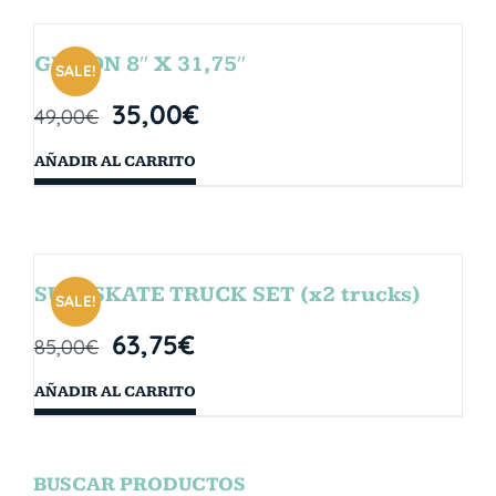
GIBSON 8″ X 31,75″
SALE!
35,00
€
49,00
€
AÑADIR AL CARRITO
SURFSKATE TRUCK SET (x2 trucks)
SALE!
63,75
€
85,00
€
AÑADIR AL CARRITO
BUSCAR PRODUCTOS