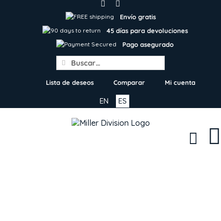
Skip
to
Envío gratis
content
45 días para devoluciones
Pago asegurado
Search
for:
Lista de deseos
Comparar
Mi cuenta
EN
ES