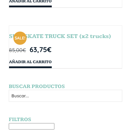
AÑADIR AL CARRITO
SURFSKATE TRUCK SET (x2 trucks)
SALE!
63,75
€
85,00
€
AÑADIR AL CARRITO
BUSCAR PRODUCTOS
FILTROS