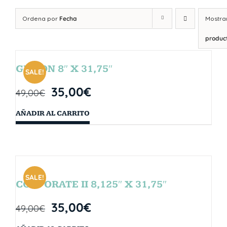
Ordena por
Fecha
Mostra
produc
GIBSON 8″ X 31,75″
SALE!
35,00
€
49,00
€
AÑADIR AL CARRITO
SALE!
CORPORATE II 8,125″ X 31,75″
35,00
€
49,00
€