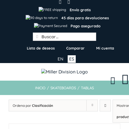
Skip
to
Envío gratis
content
45 días para devoluciones
Pago asegurado
Search
for:
Lista de deseos
Comparar
Mi cuenta
EN
ES
INICIO
/
SKATEBOARDS
/
TABLAS
Ordena por
Clasificación
Mostra
produc