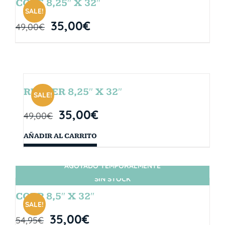
CORE 8,25″ X 32″
SALE!
35,00
€
49,00
€
RUBBER 8,25″ X 32″
SALE!
35,00
€
49,00
€
AÑADIR AL CARRITO
AGOTADO TEMPORALMENTE
SIN STOCK
CORP 8,5″ X 32″
SALE!
35,00
€
54,95
€