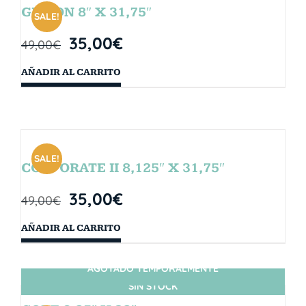
GIBSON 8″ X 31,75″
SALE!
35,00
€
49,00
€
AÑADIR AL CARRITO
SALE!
CORPORATE II 8,125″ X 31,75″
35,00
€
49,00
€
AÑADIR AL CARRITO
AGOTADO TEMPORALMENTE
SIN STOCK