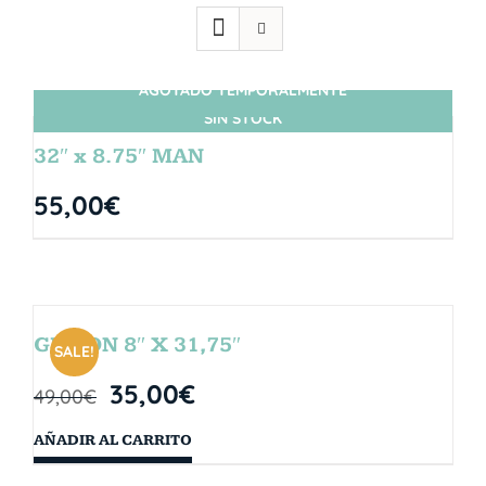
AGOTADO TEMPORALMENTE
SIN STOCK
32″ x 8.75″ MAN
55,00
€
GIBSON 8″ X 31,75″
SALE!
35,00
€
49,00
€
AÑADIR AL CARRITO