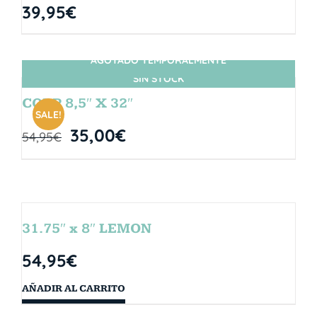
39,95
€
AGOTADO TEMPORALMENTE
SIN STOCK
CORP 8,5″ X 32″
SALE!
35,00
€
54,95
€
31.75″ x 8″ LEMON
54,95
€
AÑADIR AL CARRITO