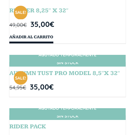
RUBBER 8,25″ X 32″
SALE!
35,00
€
49,00
€
AÑADIR AL CARRITO
AGOTADO TEMPORALMENTE
SIN STOCK
AUTUMN TUST PRO MODEL 8,5″X 32″
SALE!
35,00
€
54,95
€
AGOTADO TEMPORALMENTE
SIN STOCK
RIDER PACK