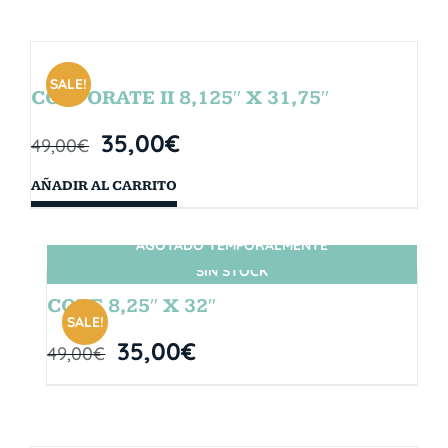
SALE!
CORPORATE II 8,125″ X 31,75″
35,00
€
49,00
€
AÑADIR AL CARRITO
AGOTADO TEMPORALMENTE
SIN STOCK
CORE 8,25″ X 32″
SALE!
35,00
€
49,00
€