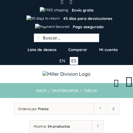
Skip
to
Envío gratis
content
45 días para devoluciones
Pago asegurado
Search
for:
Lista de deseos
Comparar
Mi cuenta
EN
ES
INICIO
/
SKATEBOARDS
/
TABLAS
Ordena por
Precio
Mostrar
24 productos