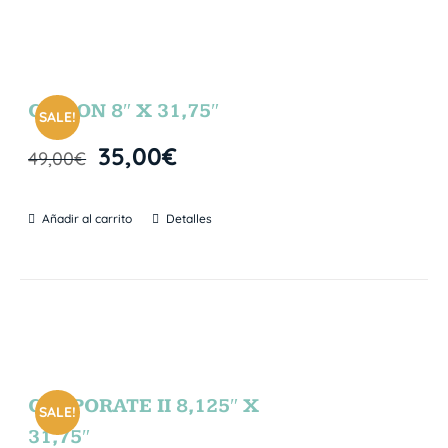
GIBSON 8″ X 31,75″
SALE!
35,00
€
49,00
€
Añadir al carrito
Detalles
CORPORATE II 8,125″ X
SALE!
31,75″