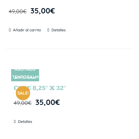
35,00
€
49,00
€
Añadir al carrito
Detalles
AGOTADO
TEMPORALM
SIN STOCK
ENTE
CORE 8,25″ X 32″
SALE!
35,00
€
49,00
€
Detalles