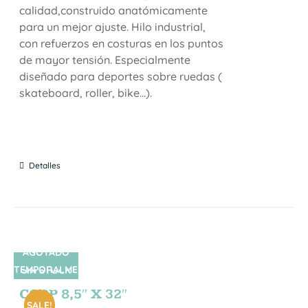
calidad,construido anatómicamente
para un mejor ajuste. Hilo industrial,
con refuerzos en costuras en los puntos
de mayor tensión. Especialmente
diseñado para deportes sobre ruedas (
skateboard, roller, bike...).
Detalles
AGOTADO
TEMPORALME
SIN STOCK
NTE
CORP 8,5″ X 32″
SALE!