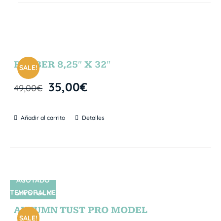
RUBBER 8,25″ X 32″
SALE!
35,00
€
49,00
€
Añadir al carrito
Detalles
AGOTADO
TEMPORALME
SIN STOCK
NTE
AUTUMN TUST PRO MODEL
SALE!