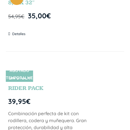
8,5″X 32″
35,00
€
54,95
€
Detalles
AGOTADO
TEMPORALME
SIN STOCK
NTE
RIDER PACK
39,95
€
Combinación perfecta de kit con
rodillera, codera y muñequera. Gran
protección, durabilidad y alta