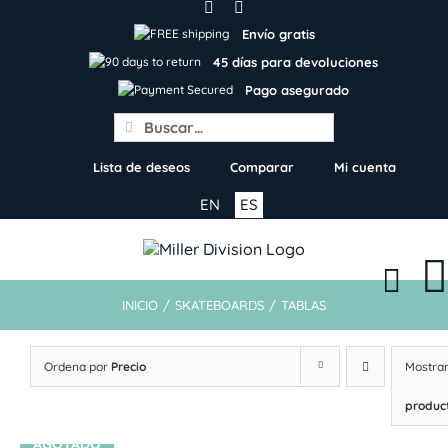
Skip
to
Envío gratis
content
45 días para devoluciones
Pago asegurado
Search
for:
Lista de deseos
Comparar
Mi cuenta
EN
ES
INICIO
/
SKATEBOARDS
/
TABLAS
Ordena por
Precio
Mostra
produc
AGOTADO