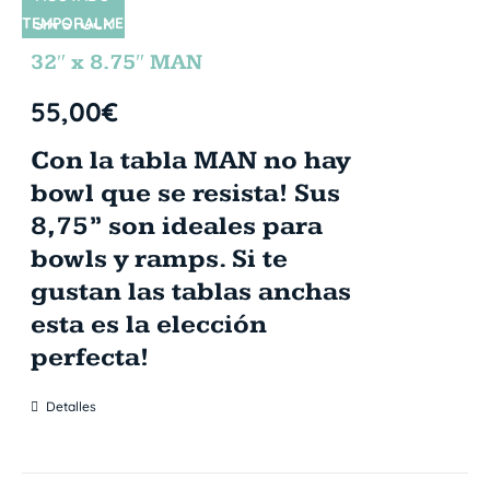
TEMPORALME
SIN STOCK
NTE
32″ x 8.75″ MAN
55,00
€
Con la tabla MAN no hay
bowl que se resista! Sus
8,75” son ideales para
bowls y ramps. Si te
gustan las tablas anchas
esta es la elección
perfecta!
Detalles