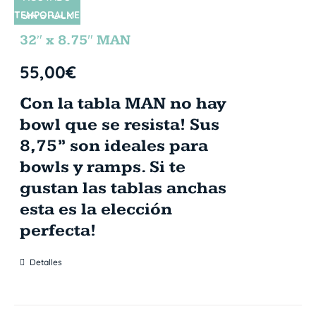
TEMPORALME
SIN STOCK
NTE
32″ x 8.75″ MAN
55,00
€
Con la tabla MAN no hay
bowl que se resista! Sus
8,75” son ideales para
bowls y ramps. Si te
gustan las tablas anchas
esta es la elección
perfecta!
Detalles