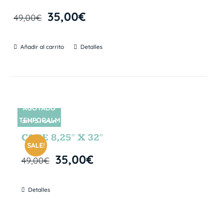
35,00
€
49,00
€
Añadir al carrito
Detalles
AGOTADO
TEMPORALM
SIN STOCK
ENTE
CORE 8,25″ X 32″
SALE!
35,00
€
49,00
€
Detalles