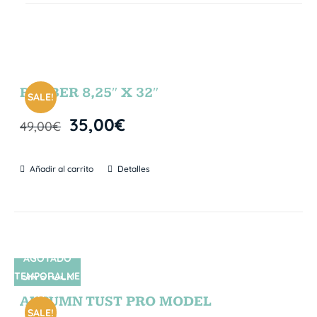
RUBBER 8,25″ X 32″
SALE!
35,00
€
49,00
€
Añadir al carrito
Detalles
AGOTADO
TEMPORALME
SIN STOCK
NTE
AUTUMN TUST PRO MODEL
SALE!