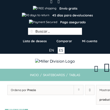
Skip
to
Envío gratis
content
45 días para devoluciones
Pago asegurado
Search
for:
Lista de deseos
Comparar
Mi cuenta
EN
ES
INICIO
/
SKATEBOARDS
/
TABLAS
Ordena por
Precio
Mostra
produc
AGOTADO