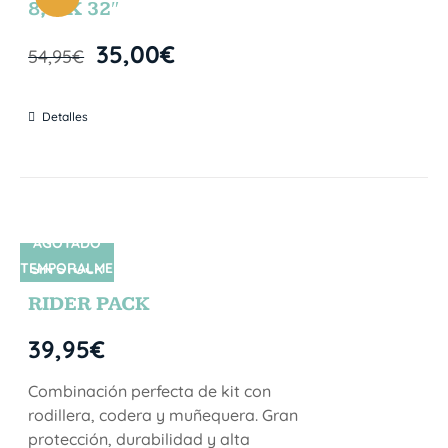
8,5″X 32″
35,00
€
54,95
€
Detalles
AGOTADO
TEMPORALME
SIN STOCK
NTE
RIDER PACK
39,95
€
Combinación perfecta de kit con
rodillera, codera y muñequera. Gran
protección, durabilidad y alta