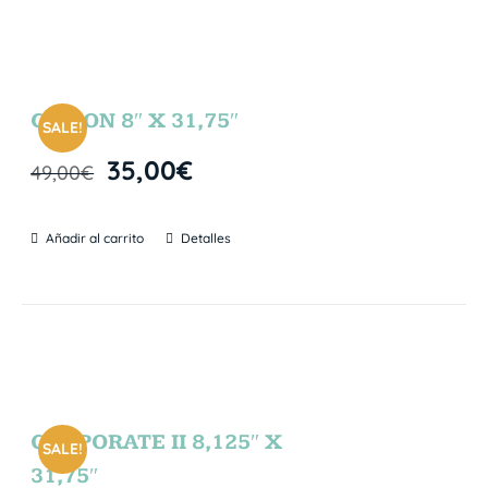
GIBSON 8″ X 31,75″
SALE!
35,00
€
49,00
€
Añadir al carrito
Detalles
CORPORATE II 8,125″ X
SALE!
31,75″