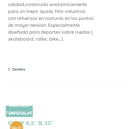
calidad,construido anatómicamente
para un mejor ajuste. Hilo industrial,
con refuerzos en costuras en los puntos
de mayor tensión. Especialmente
diseñado para deportes sobre ruedas (
skateboard, roller, bike...).
Detalles
AGOTADO
TEMPORALME
SIN STOCK
NTE
CORP 8,5″ X 32″
SALE!